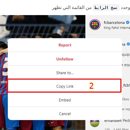
حدد
نسخ الرابط