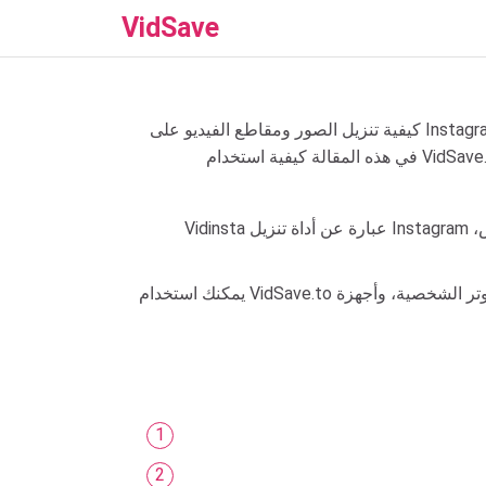
VidSave
كيفية تنزيل الصور ومقاطع الفيديو على Instagram؟ كيفية تنزيل Instagram عبر الإنترنت؟ حاليًا، لا يدعم Instagram تنزيل المحتوى مباشرة من التطبيق. لذلك سنوضح لك
Vidinsta عبارة عن أداة تنزيل Instagram مجانية عبر الإنترنت بنسبة 100% تساعدك على حفظ وتنزيل المحتوى المفضل لديك مثل: الصور، ومقاطع الفيديو، والقصص،
يمكنك استخدام VidSave.to مباشرة على متصفح الويب الخاص بك دون تثبيت أي تطبيق. هذه الأداة متوافقة مع جميع الأجهزة، بما في ذلك أجهزة الكمبيوتر الشخصية، وأجهزة