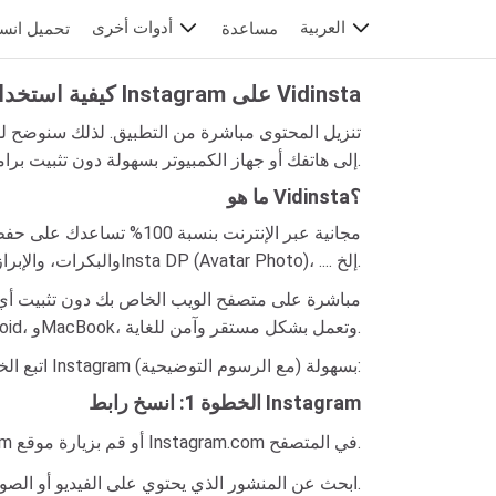
العربية
أدوات أخرى
مساعدة
تحميل انس
كيفية استخدام برنامج تنزيل Instagram على Vidinsta
في هذه المقالة كيفية استخدام VidSave.to لحفظ الصور ومقاطع الفيديو والقصص والبكرات من Instagram إلى هاتفك أو جهاز الكمبيوتر بسهولة دون تثبيت برامج.
ما هو Vidinsta؟
والبكرات، والإبرازات، وInsta DP (Avatar Photo)، .... إلخ.
iPhone، وAndroid، وMacBook، وتعمل بشكل مستقر وآمن للغاية.
اتبع الخطوات أدناه لتنزيل أي محتوى على Instagram بسهولة (مع الرسوم التوضيحية):
الخطوة 1: انسخ رابط Instagram
افتح تطبيق Instagram أو قم بزيارة موقع Instagram.com في المتصفح.
على Instagram، ابحث عن المنشور الذي يحتوي على الفيديو أو الصورة التي تريد تنزيلها وافتحه.