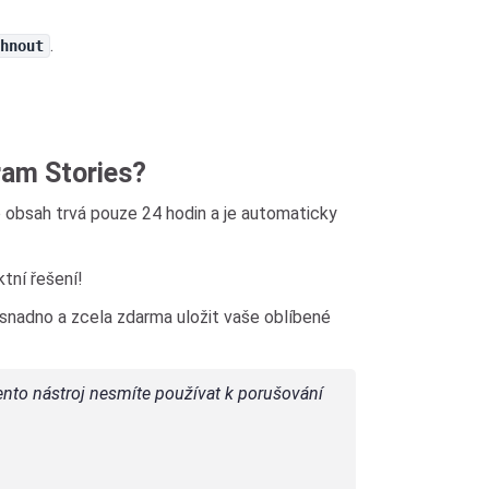
.
hnout
ram Stories?
to obsah trvá pouze 24 hodin a je automaticky
ktní řešení!
snadno a zcela zdarma uložit vaše oblíbené
Tento nástroj nesmíte používat k porušování