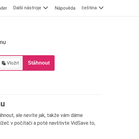
Další nástroje
čeština
ader
Nápověda
amu
Vložit
Stáhnout
mu
táhnout, ale nevíte jak, takže vám dáme
lížeč v počítači a poté navštivte VidSave.to,