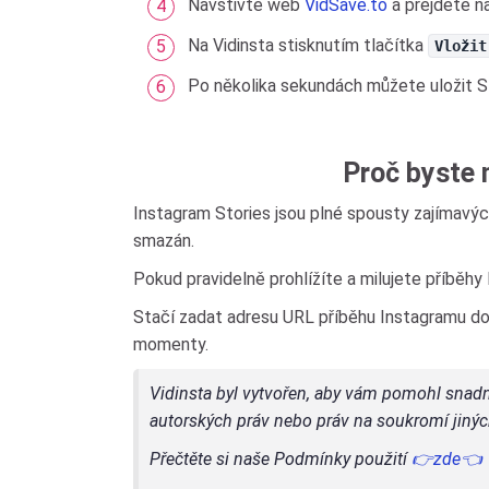
Navštivte web
VidSave.to
a přejděte n
Na Vidinsta stisknutím tlačítka
Vložit
Po několika sekundách můžete uložit Sto
Proč byste 
Instagram Stories jsou plné spousty zajímavých
smazán.
Pokud pravidelně prohlížíte a milujete příběhy 
Stačí zadat adresu URL příběhu Instagramu do
momenty.
Vidinsta byl vytvořen, aby vám pomohl snadno
autorských práv nebo práv na soukromí jiný
Přečtěte si naše Podmínky použití
👉zde👈