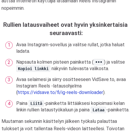
auttaa Internetin käyttäjiä lataamaan Reels Instagramin
nopeimmin.
Rullien latausvaiheet ovat hyvin yksinkertaisia ​​
seuraavasti:
Avaa Instagram-sovellus ja valitse rullat, jotka haluat
ladata.
Napsauta kolmen pisteen painiketta (
) ja valitse
•••
näkyviin tulevasta valikosta.
Kopioi linkki
Avaa selaimesi ja siirry osoitteeseen VidSave.to, avaa
Instagram Reels -latausohjelma
(
https://vidsave.to/fi/ig-reels-downloader
).
Paina
-painiketta liittääksesi kopioimasi kelan
Liitä
linkin rullien lataustyökaluun ja paina
-painiketta.
Lataa
Muutaman sekunnin käsittelyn jälkeen työkalu palauttaa
tulokset ja voit tallentaa Reels-videon laitteellesi. Toivotan