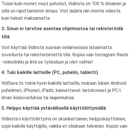
Toisin kuin monet muut palvelut, Vidinsta on 100 % ilmainen ja
sillä on rajoittamaton lataus. Voit ladata niin monta videota
kuin haluat maksamatta.
3. Sinun ei tarvitse asentaa ohjelmistoa tai rekisteröidä
tiliä
Voit käyttää Vidinsta suoraan selaimessasi lataamatta
sovellusta tai rekisteröimättä tiliä. Kopioi vain Instagram Reels
-videolinkki ja liitä se työkaluun ja olet valmis!
4. Tuki kaikille laitteille (PC, puhelin, tabletti)
VidSave.to toimii hyvin kaikilla laitteilla, mukaan lukien Android-
puhelimet, iPhonet, iPadit, kannettavat tietokoneet ja PC:t
ilman lisäsovelluksia tai laajennuksia.
5. Helppo käyttää ystävällisellä käyttöliittymällä
Vidinsta:n käyttöliittymä on yksinkertainen, helppokäyttöinen,
sopii kaikille käyttäjille, vaikka et olisikaan tekninen. Kopioi vain