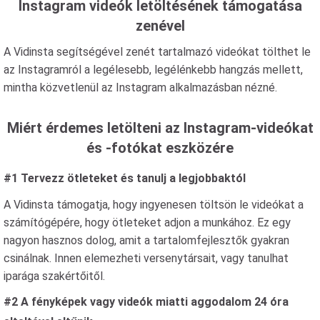
Instagram videók letöltésének támogatása
zenével
A Vidinsta segítségével zenét tartalmazó videókat tölthet le
az Instagramról a legélesebb, legélénkebb hangzás mellett,
mintha közvetlenül az Instagram alkalmazásban nézné.
Miért érdemes letölteni az Instagram-videókat
és -fotókat eszközére
#1 Tervezz ötleteket és tanulj a legjobbaktól
A Vidinsta támogatja, hogy ingyenesen töltsön le videókat a
számítógépére, hogy ötleteket adjon a munkához. Ez egy
nagyon hasznos dolog, amit a tartalomfejlesztők gyakran
csinálnak. Innen elemezheti versenytársait, vagy tanulhat
iparága szakértőitől.
#2 A fényképek vagy videók miatti aggodalom 24 óra