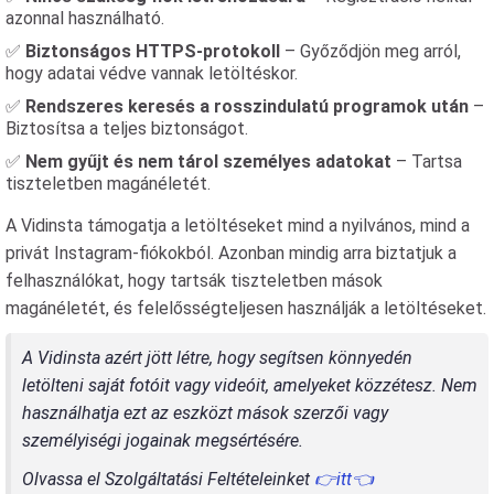
azonnal használható.
✅
Biztonságos HTTPS-protokoll
– Győződjön meg arról,
hogy adatai védve vannak letöltéskor.
✅
Rendszeres keresés a rosszindulatú programok után
–
Biztosítsa a teljes biztonságot.
✅
Nem gyűjt és nem tárol személyes adatokat
– Tartsa
tiszteletben magánéletét.
A Vidinsta támogatja a letöltéseket mind a nyilvános, mind a
privát Instagram-fiókokból. Azonban mindig arra biztatjuk a
felhasználókat, hogy tartsák tiszteletben mások
magánéletét, és felelősségteljesen használják a letöltéseket.
A Vidinsta azért jött létre, hogy segítsen könnyedén
letölteni saját fotóit vagy videóit, amelyeket közzétesz. Nem
használhatja ezt az eszközt mások szerzői vagy
személyiségi jogainak megsértésére.
Olvassa el Szolgáltatási Feltételeinket
👉itt👈