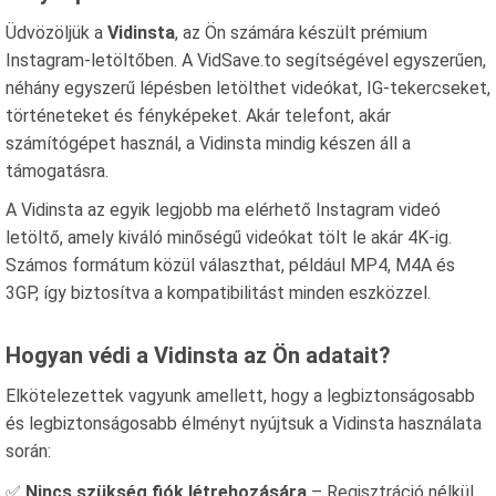
Üdvözöljük a
Vidinsta
, az Ön számára készült prémium
Instagram-letöltőben. A VidSave.to segítségével egyszerűen,
néhány egyszerű lépésben letölthet videókat, IG-tekercseket,
történeteket és fényképeket. Akár telefont, akár
számítógépet használ, a Vidinsta mindig készen áll a
támogatásra.
A Vidinsta az egyik legjobb ma elérhető Instagram videó
letöltő, amely kiváló minőségű videókat tölt le akár 4K-ig.
Számos formátum közül választhat, például MP4, M4A és
3GP, így biztosítva a kompatibilitást minden eszközzel.
Hogyan védi a Vidinsta az Ön adatait?
Elkötelezettek vagyunk amellett, hogy a legbiztonságosabb
és legbiztonságosabb élményt nyújtsuk a Vidinsta használata
során:
✅
Nincs szükség fiók létrehozására
– Regisztráció nélkül