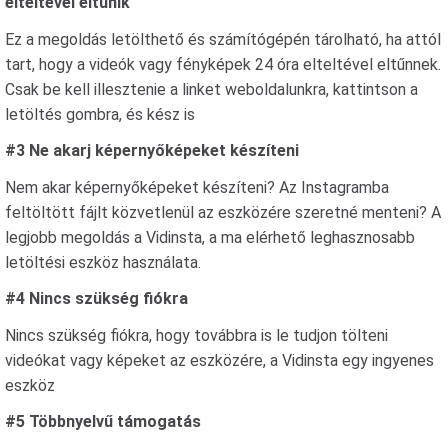
elteltével eltűnik
Ez a megoldás letölthető és számítógépén tárolható, ha attól
tart, hogy a videók vagy fényképek 24 óra elteltével eltűnnek.
Csak be kell illesztenie a linket weboldalunkra, kattintson a
letöltés gombra, és kész is
#3 Ne akarj képernyőképeket készíteni
Nem akar képernyőképeket készíteni? Az Instagramba
feltöltött fájlt közvetlenül az eszközére szeretné menteni? A
legjobb megoldás a Vidinsta, a ma elérhető leghasznosabb
letöltési eszköz használata.
#4 Nincs szükség fiókra
Nincs szükség fiókra, hogy továbbra is le tudjon tölteni
videókat vagy képeket az eszközére, a Vidinsta egy ingyenes
eszköz
#5 Többnyelvű támogatás