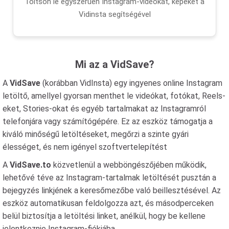
Töltsön le egyszerűen Instagram-videókat, képeket a
Vidinsta segítségével
Mi az a VidSave?
A
VidSave
(korábban VidInsta) egy ingyenes online Instagram
letöltő, amellyel gyorsan menthet le videókat, fotókat, Reels-
eket, Stories-okat és egyéb tartalmakat az Instagramról
telefonjára vagy számítógépére. Ez az eszköz támogatja a
kiváló minőségű letöltéseket, megőrzi a szinte gyári
élességet, és nem igényel szoftvertelepítést
A
VidSave.to
közvetlenül a webböngészőjében működik,
lehetővé téve az Instagram-tartalmak letöltését pusztán a
bejegyzés linkjének a keresőmezőbe való beillesztésével. Az
eszköz automatikusan feldolgozza azt, és másodperceken
belül biztosítja a letöltési linket, anélkül, hogy be kellene
jelentkeznie Instagram-fiókjába