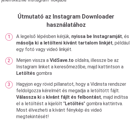
Útmutató az Instagram Downloader
használatához
A legelső lépésben kérjük,
nyissa be Instagramját
, és
másolja ki a letölteni kívánt tartalom linkjét
, például
egy fotó vagy videó linkjét.
Menjen vissza a
VidSave.to
oldalra, illessze be az
Instagram linket a keresőmezőbe, majd kattintson a
Letöltés
gombra
Hagyjon egy rövid pillanatot, hogy a Vidinsta rendszer
feldolgozza kérelmét és megadja a letöltött fájlt.
Válassza ki
a
kívánt fájlt és felbontást
, majd indítsa
el a letöltést a kijelölt "
Letöltés
" gombra kattintva.
Most élvezheti a kívánt fénykép és videó
megtekintését!