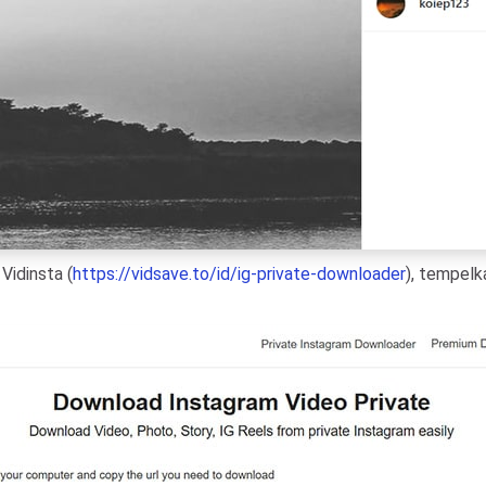
Vidinsta (
https://vidsave.to/id/ig-private-downloader
), tempelk