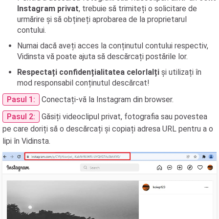
Instagram privat
, trebuie să trimiteți o solicitare de
urmărire și să obțineți aprobarea de la proprietarul
contului.
Numai dacă aveți acces la conținutul contului respectiv,
Vidinsta vă poate ajuta să descărcați postările lor.
Respectați confidențialitatea celorlalți
și utilizați în
mod responsabil conținutul descărcat!
Pasul 1:
Conectați-vă la Instagram din browser.
Pasul 2:
Găsiți videoclipul privat, fotografia sau povestea
pe care doriți să o descărcați și copiați adresa URL pentru a o
lipi în Vidinsta.